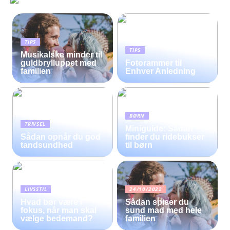
TIPS
TIPS
Musikalske minder til
guldbrylluppet med
Fotorammer til
familien
Enhver Anledning
BØRN
TRIVSEL
Miniguide: Sådan
Sådan opnår du god
finder du ridebukser
tandsundhed
til børn
LIVSSTIL
24/10/2022
Hvad bør være i
Sådan spiser du
fokus, når man skal
sund mad med hele
vælge bedemand?
familien