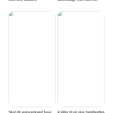
Skal dit autoværksted have
4 idéer til en sjov familieaften