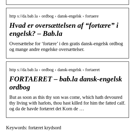
http s://da.bab.la › ordbog › dansk-engelsk › fortaere
Hvad er oversættelsen af “fortære” i
engelsk? – Bab.la
Oversættelse for ‘fortære’ i den gratis dansk-engelsk ordbog
og mange andre engelske oversættelser.
http s://da.bab.la › ordbog › dansk-engelsk › fortaeret
FORTAERET – bab.la dansk-engelsk
ordbog
But as soon as this thy son was come, which hath devoured
thy living with harlots, thou hast killed for him the fatted calf.
og da de havde fortæret det Korn de …
Keywords: fortæret krydsord