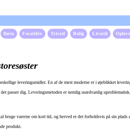
Børn
Forældre
Trivsel
Bolig
Livsstil
Opleve
storesøster
skellige leveringsmidler. En af de mest moderne er i øjeblikket levering
r det passer dig. Leveringsmetoden er nemlig usædvanlig uproblematisk,
al bruge varerne om kort tid, og herved er det forholdsvis på sin plads 
nde produkt.