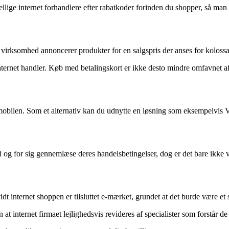
ellige internet forhandlere efter rabatkoder forinden du shopper, så man
virksomhed annoncerer produkter for en salgspris der anses for kolossalt
nternet handler. Køb med betalingskort er ikke desto mindre omfavnet af
 mobilen. Som et alternativ kan du udnytte en løsning som eksempelvis V
i og for sig gennemlæse deres handelsbetingelser, dog er det bare ikke 
t internet shoppen er tilsluttet e-mærket, grundet at det burde være et 
n at internet firmaet lejlighedsvis revideres af specialister som forstår 