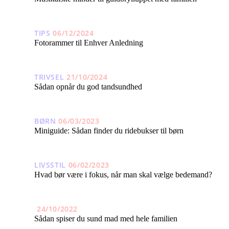
TIPS
06/12/2024
Fotorammer til Enhver Anledning
TRIVSEL
21/10/2024
Sådan opnår du god tandsundhed
BØRN
06/03/2023
Miniguide: Sådan finder du ridebukser til børn
LIVSSTIL
06/02/2023
Hvad bør være i fokus, når man skal vælge bedemand?
24/10/2022
Sådan spiser du sund mad med hele familien