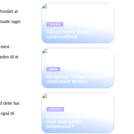
orstået at
nsatte tager
TRIVSEL
Sådan opnår du god
tandsundhed
 mest
den til at
BØRN
Miniguide: Sådan finder du
ridebukser til børn
f dette har
LIVSSTIL
også til
Hvad bør være i fokus, når
man skal vælge
bedemand?