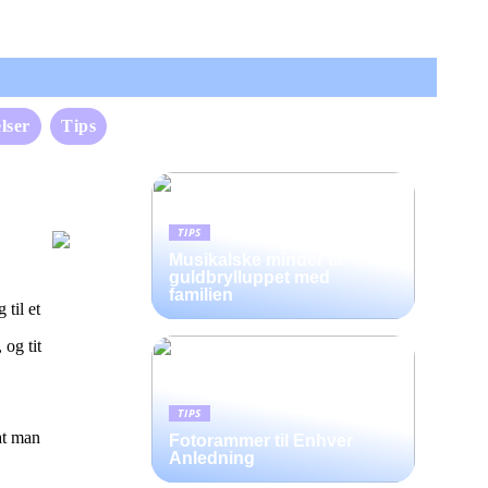
lser
Tips
TIPS
Musikalske minder til
guldbrylluppet med
familien
 til et
 og tit
TIPS
at man
Fotorammer til Enhver
Anledning