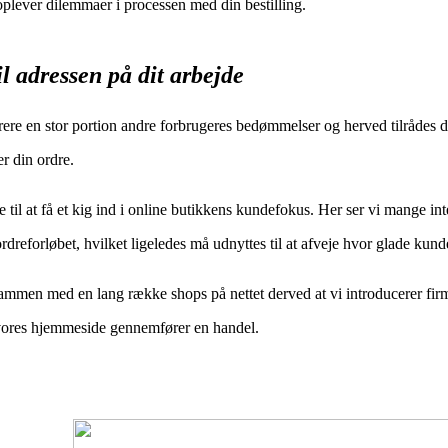
 oplever dilemmaer i processen med din bestilling.
l adressen på dit arbejde
ifrere en stor portion andre forbrugeres bedømmelser og herved tilrådes de
r din ordre.
til at få et kig ind i online butikkens kundefokus. Her ser vi mange int
dreforløbet, hvilket ligeledes må udnyttes til at afveje hvor glade kund
 sammen med en lang række shops på nettet derved at vi introducerer fir
a vores hjemmeside gennemfører en handel.