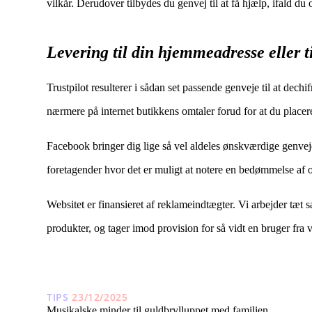
vilkår. Derudover tilbydes du genvej til at få hjælp, ifald du
Levering til din hjemmeadresse eller ti
Trustpilot resulterer i sådan set passende genveje til at dech
nærmere på internet butikkens omtaler forud for at du placere
Facebook bringer dig lige så vel aldeles ønskværdige genveje 
foretagender hvor det er muligt at notere en bedømmelse af or
Websitet er finansieret af reklameindtægter. Vi arbejder tæt
produkter, og tager imod provision for så vidt en bruger fr
TIPS
23/12/2025
Musikalske minder til guldbrylluppet med familien