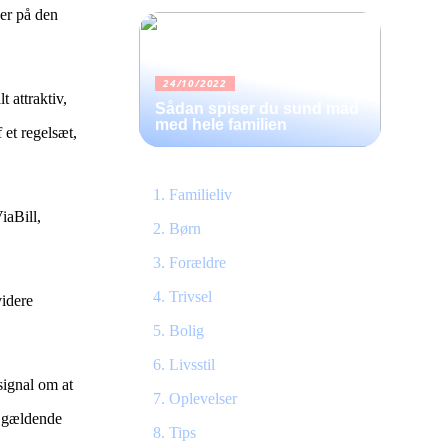
 er på den
24/10/2022
 attraktiv,
Sådan spiser du sund mad
med hele familien
 et regelsæt,
Familieliv
iaBill,
Børn
Forældre
Trivsel
videre
Bolig
Livsstil
signal om at
Oplevelser
de gældende
Tips