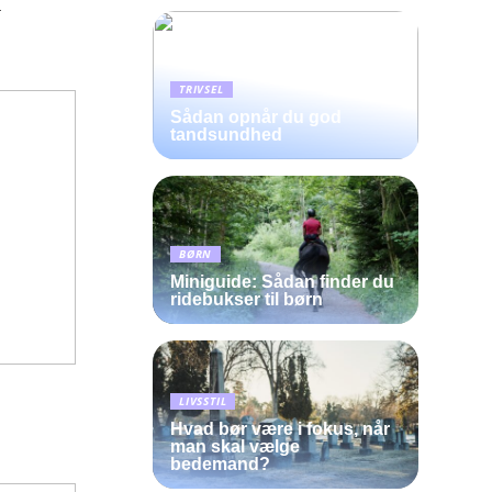
d
TRIVSEL
Sådan opnår du god
tandsundhed
BØRN
Miniguide: Sådan finder du
ridebukser til børn
LIVSSTIL
Hvad bør være i fokus, når
man skal vælge
bedemand?