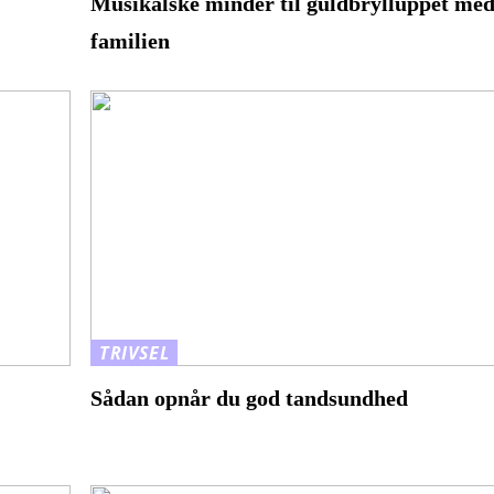
Musikalske minder til guldbrylluppet me
familien
TRIVSEL
Sådan opnår du god tandsundhed