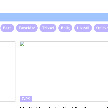
Børn
Forældre
Trivsel
Bolig
Livsstil
Opleve
TIPS