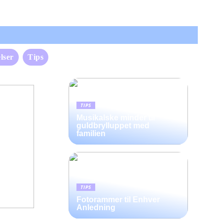
lser
Tips
TIPS
Musikalske minder til
guldbrylluppet med
familien
TIPS
Fotorammer til Enhver
Anledning