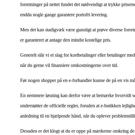
forretninger på nettet fundet det nødvendigt at trykke prisern
endda nogle gange garantere portofri levering.
Men det kan stadigvæk være gunstigt at prøve diverse forretn
er garanteret at antage den mindst kostelige pris.
Generelt slår vi et slag for kortbetalinger eller betalinger m
når du gerne vil finansiere omkostningerne over tid.
Før nogen shopper på en e-forhandler kunne de på en vis måd
En nemmere løsning kan derfor være at bemærke hvorvidt web
understøtter de officielle regler, foruden at e-butikken lejli
anledning til en hjælpende hånd, når du oplever problemstill
Desuden er det klogt at du er oppe på mærkerne omkring de 