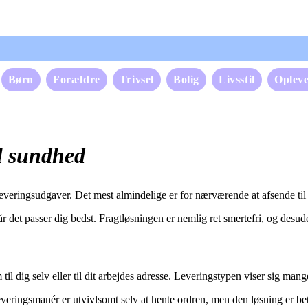
Børn
Forældre
Trivsel
Bolig
Livsstil
Opleve
al sundhed
 leveringsudgaver. Det mest almindelige er for nærværende at afsende til
 det passer dig bedst. Fragtløsningen er nemlig ret smertefri, og desu
til dig selv eller til dit arbejdes adresse. Leveringstypen viser sig mang
everingsmanér er utvivlsomt selv at hente ordren, men den løsning er bet