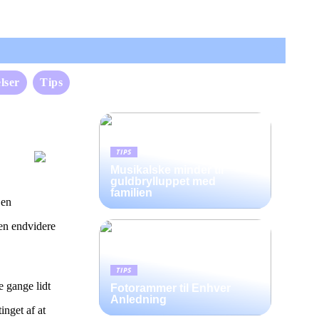
lser
Tips
TIPS
Musikalske minder til
guldbrylluppet med
familien
 en
den endvidere
TIPS
e gange lidt
Fotorammer til Enhver
Anledning
inget af at