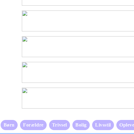
Børn
Forældre
Trivsel
Bolig
Livsstil
Opleve