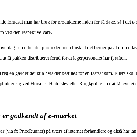
nde forudsat man har brug for produkterne inden for få dage, så i det øj
ato ved den respektive vare.
erdag på en hel del produkter, men husk at det beroer på at ordren lav
 at få pakken distribueret forud for at lagerpersonalet har fyraften.
reglen gælder det kun hvis der bestilles for en fastsat sum. Ellers skull
holder sig ved Horsens, Haderslev eller Ringkøbing – er at få leveret di
 er godkendt af e-mærket
er (via fx PriceRunner) på tværs af internet forhandlere og altså har lang