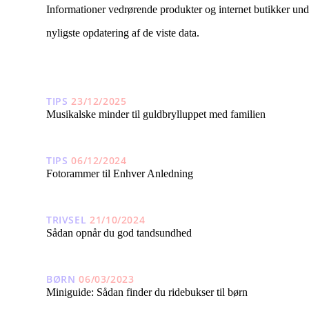
Informationer vedrørende produkter og internet butikker under
nyligste opdatering af de viste data.
TIPS
23/12/2025
Musikalske minder til guldbrylluppet med familien
TIPS
06/12/2024
Fotorammer til Enhver Anledning
TRIVSEL
21/10/2024
Sådan opnår du god tandsundhed
BØRN
06/03/2023
Miniguide: Sådan finder du ridebukser til børn