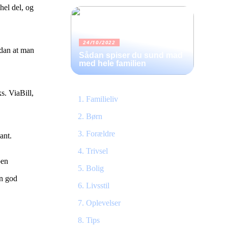
hel del, og
24/10/2022
ådan at man
Sådan spiser du sund mad
med hele familien
s. ViaBill,
Familieliv
Børn
Forældre
ant.
Trivsel
pen
Bolig
en god
Livsstil
Oplevelser
Tips