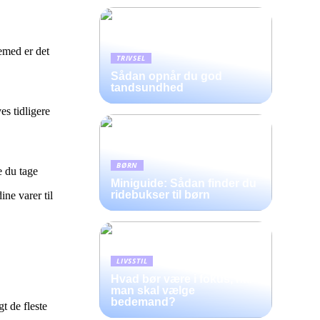
emed er det
TRIVSEL
Sådan opnår du god
tandsundhed
es tidligere
BØRN
e du tage
Miniguide: Sådan finder du
ridebukser til børn
ne varer til
LIVSSTIL
Hvad bør være i fokus, når
man skal vælge
bedemand?
t de fleste