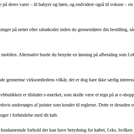
e på deres varer – til babyer og børn, og endvidere også til voksne – en 
inger på nettet efter rabatkoder inden du gennemfører din bestilling, s
ed mobilen. Alternativt burde du benytte en løsning på afbetaling som f.ek
e gennemse virksomhedens vilkår, det er dog bare ikke særlig interess
butikken er tilsluttet e-mærket, som skulle være et tegn på at e-shop
ghedsvis undersøges af jurister som kender til reglerne. Dette er desuden 
inger i forbindelse med dit køb.
fundamentale forhold der kan have betydning for købet, f.eks. hvilken