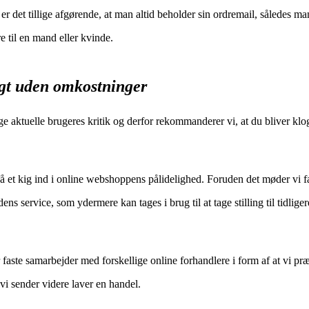
 er det tillige afgørende, at man altid beholder sin ordremail, således ma
e til en mand eller kvinde.
agt uden omkostninger
nge aktuelle brugeres kritik og derfor rekommanderer vi, at du bliver klo
t få et kig ind i online webshoppens pålidelighed. Foruden det møder vi f
 service, som ydermere kan tages i brug til at tage stilling til tidlige
r faste samarbejder med forskellige online forhandlere i form af at vi pr
i sender videre laver en handel.