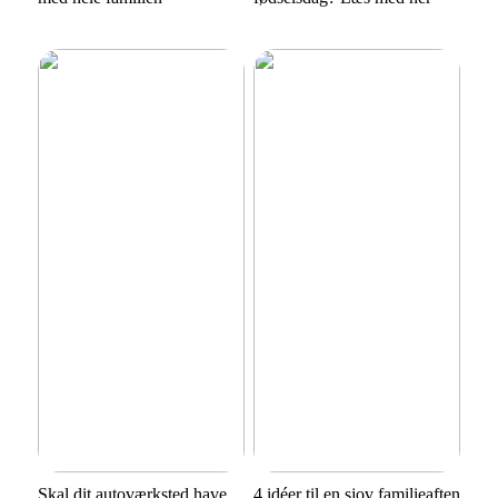
Skal dit autoværksted have
4 idéer til en sjov familieaften