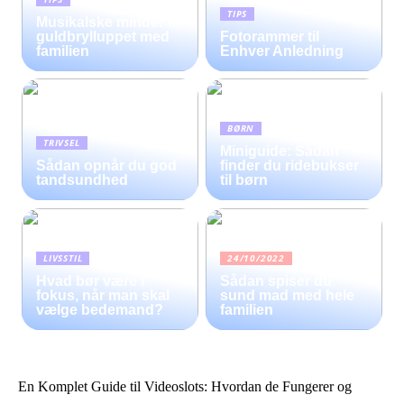
TIPS
Musikalske minder til
guldbrylluppet med
Fotorammer til
familien
Enhver Anledning
BØRN
TRIVSEL
Miniguide: Sådan
Sådan opnår du god
finder du ridebukser
tandsundhed
til børn
LIVSSTIL
24/10/2022
Hvad bør være i
Sådan spiser du
fokus, når man skal
sund mad med hele
vælge bedemand?
familien
En Komplet Guide til Videoslots: Hvordan de Fungerer og