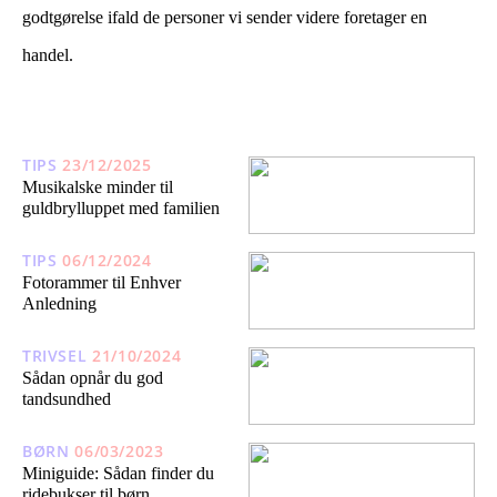
godtgørelse ifald de personer vi sender videre foretager en
handel.
TIPS
23/12/2025
Musikalske minder til
guldbrylluppet med familien
TIPS
06/12/2024
Fotorammer til Enhver
Anledning
TRIVSEL
21/10/2024
Sådan opnår du god
tandsundhed
BØRN
06/03/2023
Miniguide: Sådan finder du
ridebukser til børn